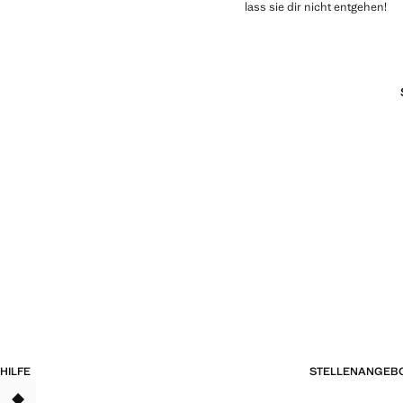
lass sie dir nicht entgehen!
HILFE
STELLENANGEB
TANT