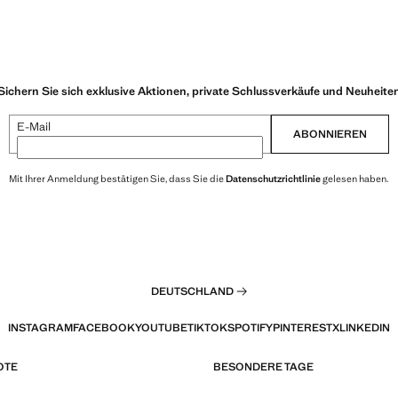
Sichern Sie sich exklusive Aktionen, private Schlussverkäufe und Neuheite
E-Mail
ABONNIEREN
Mit Ihrer Anmeldung bestätigen Sie, dass Sie die
Datenschutzrichtlinie
gelesen haben.
DEUTSCHLAND
INSTAGRAM
FACEBOOK
YOUTUBE
TIKTOK
SPOTIFY
PINTEREST
X
LINKEDIN
OTE
BESONDERE TAGE