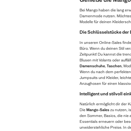
Bei Mango haben die lang er
Damenmode nutzen. Möchtest 
Modelle für deinen Kleidersch
Die Schlüsselstücke der
In unseren Online-Sales findes
Büro. Wenn du deinen Stil ve
Zeitpunkt! Du kannst die tren
Blusen mit Volants oder auffä
Damenschuhe
,
Taschen
, Mod
Wenn du nach dem perfekten L
Jumpsuits und Kleider, leic
Anzughosen für einen klassi
Intelligent und stilvoll 
Natürlich ermöglicht dir der 
Die
Mango-Sales
zu nutzen, i
den Sommer, Basics, die nie 
Essentials erneuern oder bes
unwiderstehliche Preise. In 