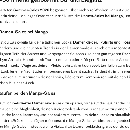
warteten
Sommer-Sales 2026
begonnen! Über mehrere Wochen kannst du di
du deine Lieblingsstücke erneuern? Nutze die
Damen-Sales bei Mango
, um
rank zu sichern.
 Damen-Sales bei Mango
t du Basic-Teile für deine täglichen Looks:
Damenkleider
,
T-Shirts
und
Hos
rändern und die neuesten Trends in der Damenmode ausprobieren möchtest, 
digsten Teile der Saison und vergangener Saisons zu einem günstigeren Preis
lligen Ärmeln, Hemden mit Transparenzen oder kräftigen Farben, oder Accesso
eschmuck... Wage es, deinen Kleiderschrank mit den coolsten Teilen zum bes
ook für eine Nacht oder ein besonderes Event suchst, findest du in unser
hte Jacken zum Abrunden deiner Looks, Röcke zum Kombinieren mit deinen
L
schen Business-Look.
einkaufen bei den Mango-Sales
Kauf von
reduzierter Damenmode
, Geld zu sparen, ohne auf die Qualität der 
st auch eine Möglichkeit, deinen Kleiderschrank vorausschauend zu planen. Du 
aus der Mode kommen, und besondere Akzente, um deine Looks zu aktualisie
ondere Stücke hinzufügen möchtest, die Mango-Sales verbinden zeitgenössi
den Mango-Sales findest du eine Vielzahl an Damenbekleidung, aus der du de