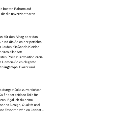
e besten Rabatte auf
 dir die unverzichtbaren
en
, für den Alltag oder das
sind die Sales der perfekte
 kaufen: fließende Kleider,
ires aller Art:
ten Preis zu revolutionieren.
en Damen-Sales elegante
ieblingstops
, Blazer und
Kleidungsstücke zu verzichten.
findest zeitlose Teile für
ren. Egal, ob du deine
sches Design, Qualität und
ine Favoriten wählen kannst –