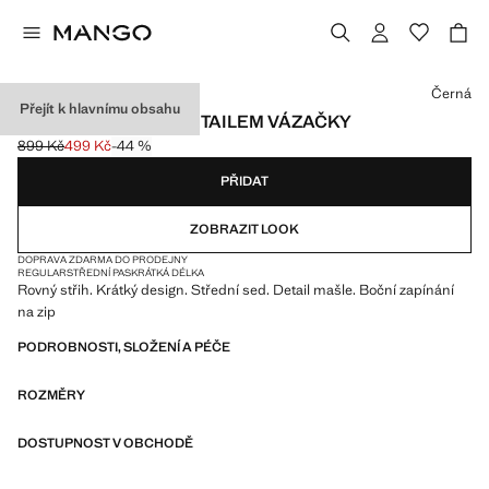
Vyberte barvu
Černá
Přejít k hlavnímu obsahu
ROVNÉ ŠORTKY S DETAILEM VÁZAČKY
899 Kč
499 Kč
-44 %
Původní cena přeškrtnutá [899 Kč ]
Aktuální cena [499 Kč ]
PŘIDAT
ZOBRAZIT LOOK
DOPRAVA ZDARMA DO PRODEJNY
REGULAR
STŘEDNÍ PAS
KRÁTKÁ DÉLKA
Rovný střih. Krátký design. Střední sed. Detail mašle. Boční zapínání
na zip
PODROBNOSTI, SLOŽENÍ A PÉČE
ROZMĚRY
DOSTUPNOST V OBCHODĚ