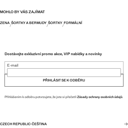
MOHLO BY VÁS ZAJÍMAT
ZENA
ŠORTKY A BERMUDY
ŠORTKY
FORMÁLNÍ
Dostávejte exkluzivní promo akce, VIP nabídky a novinky
E-mail
PŘIHLÁSIT SE K ODBĚRU
Přihlášením k odběru potvrzujete, že jste si přečetli
Zásady ochrany osobních údajů
.
CZECH REPUBLIC
·
ČEŠTINA