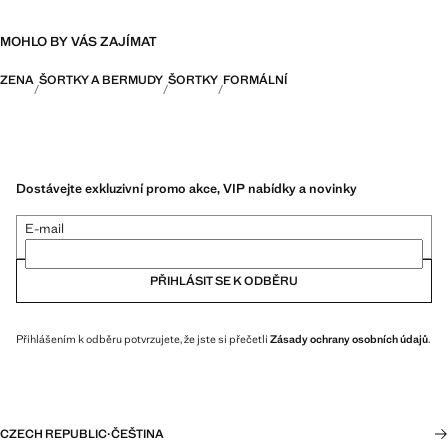
MOHLO BY VÁS ZAJÍMAT
ZENA
ŠORTKY A BERMUDY
ŠORTKY
FORMÁLNÍ
Dostávejte exkluzivní promo akce, VIP nabídky a novinky
E-mail
PŘIHLÁSIT SE K ODBĚRU
Přihlášením k odběru potvrzujete, že jste si přečetli
Zásady ochrany osobních údajů
.
CZECH REPUBLIC
·
ČEŠTINA