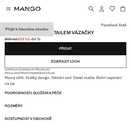
Vyberte barvu
Pastelově žlutá
Přejít k hlavnímu obsahu
ROVNÉ ŠORTKY S DETAILEM VÁZAČKY
899 Kč
499 Kč
-44 %
Původní cena přeškrtnutá [899 Kč ]
Aktuální cena [499 Kč ]
PŘIDAT
ZOBRAZIT LOOK
DOPRAVA ZDARMA DO PRODEJNY
REGULAR
STŘEDNÍ PAS
KRÁTKÁ DÉLKA
Rovný střih. Krátký design. Střední sed. Detail mašle. Boční zapínání
na zip
PODROBNOSTI, SLOŽENÍ A PÉČE
ROZMĚRY
DOSTUPNOST V OBCHODĚ