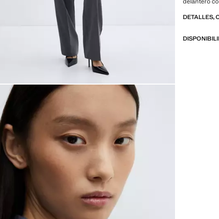
delantero c
DETALLES, 
DISPONIBIL