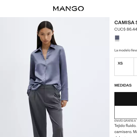
CAMISA 
CUC$ 86.4
Precio actua
Selecciona u
La modelo lleva
XS
¡ÚLTIMAS UNID
NO DISPONIBL
MEDIDAS
ENVÍO GRATIS A
Tejido fluido
camisero. Ma