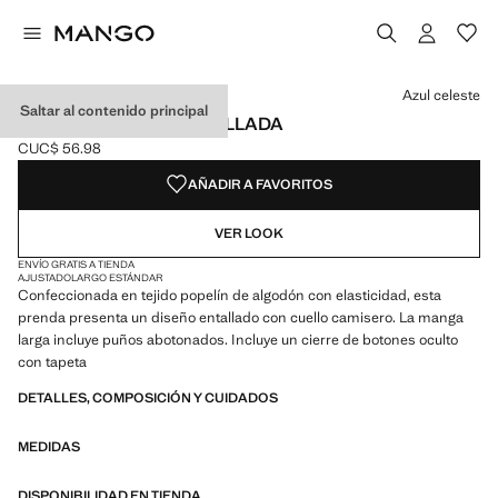
Selecciona un color
Color Rosa claro
Color Azul celeste seleccionado
Azul celeste
Saltar al contenido principal
CAMISA POPELÍN ENTALLADA
CUC$ 56.98
Precio actual [CUC$ 56.98 ]
AÑADIR A FAVORITOS
VER LOOK
ENVÍO GRATIS A TIENDA
AJUSTADO
LARGO ESTÁNDAR
Confeccionada en tejido popelín de algodón con elasticidad, esta
prenda presenta un diseño entallado con cuello camisero. La manga
larga incluye puños abotonados. Incluye un cierre de botones oculto
con tapeta
DETALLES, COMPOSICIÓN Y CUIDADOS
MEDIDAS
DISPONIBILIDAD EN TIENDA