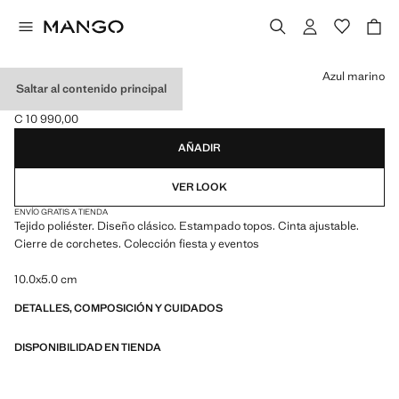
Selecciona un color
Azul marino
Saltar al contenido principal
PAJARITA TOPOS
C 10 990,00
Precio actual [C 10 990,00 ]
AÑADIR
VER LOOK
ENVÍO GRATIS A TIENDA
Tejido poliéster. Diseño clásico. Estampado topos. Cinta ajustable.
Cierre de corchetes. Colección fiesta y eventos
10.0x5.0 cm
DETALLES, COMPOSICIÓN Y CUIDADOS
DISPONIBILIDAD EN TIENDA