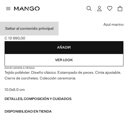
Selecciona un color
Azul marino
Saltar al contenido principal
PAJARITA PEZ
C 10 990,00
Precio actual [C 10 990,00 ]
AÑADIR
VER LOOK
ENVÍO GRATIS A TIENDA
Tejido poliéster. Diseño clásico. Estampado de peces. Cinta ajustable.
Cierre de corchetes. Colección ceremonia
10.0x5.0 cm
DETALLES, COMPOSICIÓN Y CUIDADOS
DISPONIBILIDAD EN TIENDA