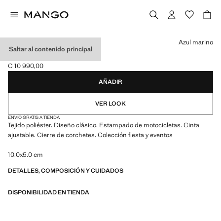
Selecciona un color
Azul marino
Saltar al contenido principal
PAJARITA MOTOS
C 10 990,00
Precio actual [C 10 990,00 ]
AÑADIR
VER LOOK
ENVÍO GRATIS A TIENDA
Tejido poliéster. Diseño clásico. Estampado de motocicletas. Cinta
ajustable. Cierre de corchetes. Colección fiesta y eventos
10.0x5.0 cm
DETALLES, COMPOSICIÓN Y CUIDADOS
DISPONIBILIDAD EN TIENDA