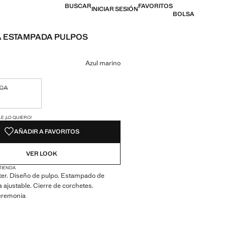
BUSCAR
FAVORITOS
INICIAR SESIÓN
BOLSA
 ESTAMPADA PULPOS
l [C 13 990,00 ]
n color
Azul marino
ICA
ble ¡Lo quiero!
ADES!
E ¡LO QUIERO!
AÑADIR A FAVORITOS
VER LOOK
 TIENDA
ster. Diseño de pulpo. Estampado de
a ajustable. Cierre de corchetes.
eremonia