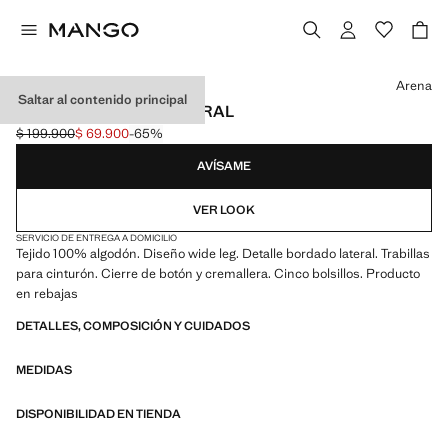
Selecciona un color
Arena
Saltar al contenido principal
JEANS BORDADO LATERAL
$ 199.900
$ 69.900
-65%
Precio inicial tachado [$ 199.900 ]
Precio actual [$ 69.900 ]
AVÍSAME
VER LOOK
SERVICIO DE ENTREGA A DOMICILIO
Tejido 100% algodón. Diseño wide leg. Detalle bordado lateral. Trabillas
para cinturón. Cierre de botón y cremallera. Cinco bolsillos. Producto
en rebajas
DETALLES, COMPOSICIÓN Y CUIDADOS
MEDIDAS
DISPONIBILIDAD EN TIENDA