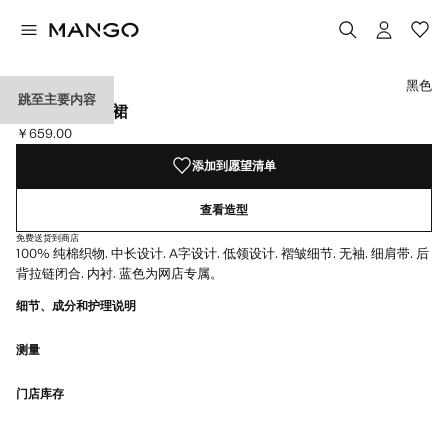
选择颜色
黑色
跳至主要内容
棉质喇叭连衣裙
￥659.00
当前价格 [￥659.00 ]
添加到愿望清单
查看造型
免费送货到商店
100% 纯棉织物. 中长设计. A字设计. 低领设计. 褶皱细节. 无袖. 细肩带. 后
背拉链闭合. 内衬. 蓝色为网店专属。
细节、成分和护理说明
测量
门店库存