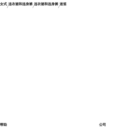
女式
连衣裙和连身裤
连衣裙和连身裤
迷笛
帮助
公司