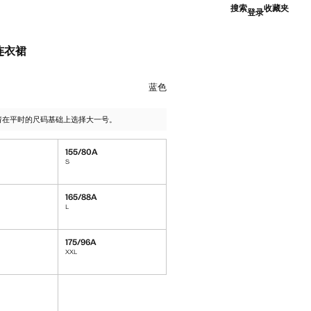
搜索
收藏夹
登录
连衣裙
9.00 ]
择颜色蓝色
蓝色
-请在平时的尺码基础上选择大一号。
155/80A
S
165/88A
L
175/96A
XXL