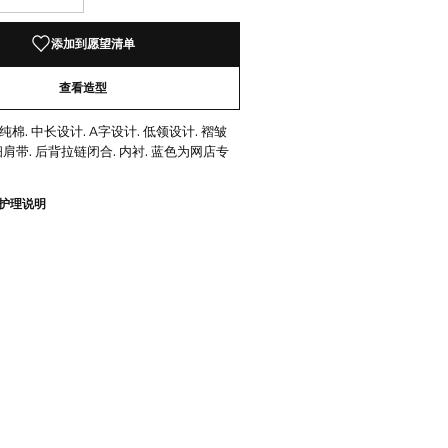
！
添加到愿望清单
查看造型
纯棉. 中长设计. A字设计. 低领设计. 褶皱
 细肩带. 后背拉链闭合. 内衬. 蓝色为网店专
护理说明