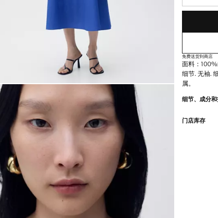
最后存货!
缺货。我想要
免费送货到商店
面料：100%
细节. 无袖.
属。
细节、成分和
门店库存