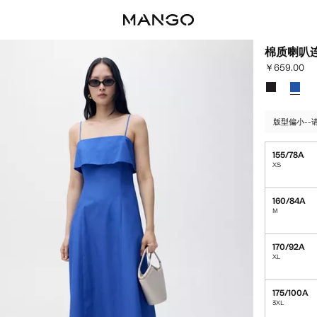
棉质喇叭
￥659.00
当前价格 [￥65
选择颜色
颜色 黑色
已选
版型偏小-
155/78A
XS
160/84A
M
170/92A
XL
175/100A
3XL