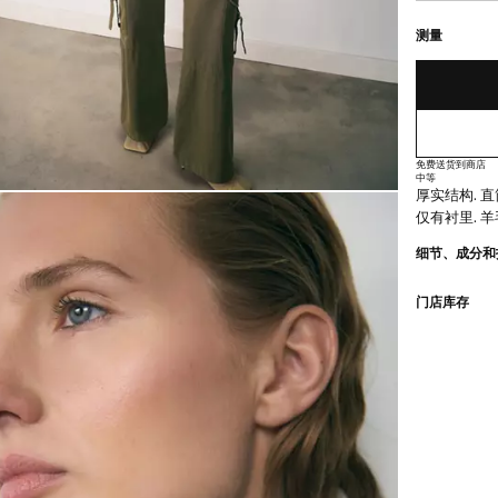
最后存货!
缺货。我想要
测量
免费送货到商店
中等
厚实结构. 直筒
仅有衬里. 
细节、成分和
门店库存