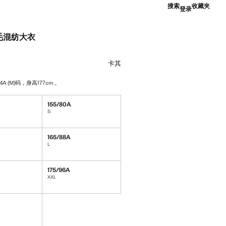
搜索
收藏夹
登录
毛混纺大衣
199.00 ]
卡其
卡其
4A (M)码，身高177cm 。
155/80A
S
165/88A
L
175/96A
XXL