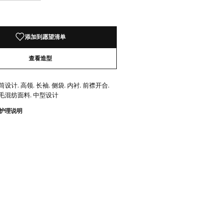
！
添加到愿望清单
查看造型
设计. 高领. 长袖. 侧袋. 内衬. 前襟开合.
羊毛混纺面料. 中型设计
护理说明