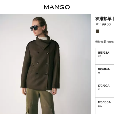
双排扣羊
￥1,199.00
当前价格 [￥1,
选择颜色
已选择颜色
模特穿着160/8
155/78A
XS
160/84A
M
170/92A
XL
175/100A
3XL