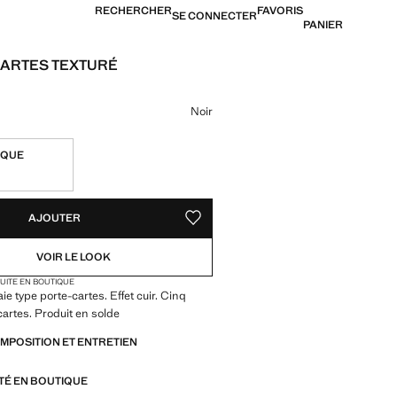
RECHERCHER
FAVORIS
SE CONNECTER
PANIER
ARTES TEXTURÉ
12 900 XAF ]
ne couleur
Noir
IQUE
TÉS !
LE. JE LE VEUX !
AJOUTER
AJOUTER AUX FAVORIS
VOIR LE LOOK
TUITE EN BOUTIQUE
e type porte-cartes. Effet cuir. Cinq
cartes. Produit en solde
OMPOSITION ET ENTRETIEN
ITÉ EN BOUTIQUE