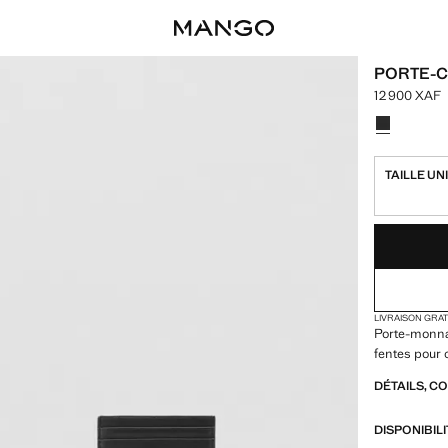
PORTE-C
12 900 XAF
Prix actuel [
Choisissez u
TAILLE UN
DERNIÈRES UNI
NON DISPONIB
LIVRAISON GRA
Porte-monnai
fentes pour 
DÉTAILS, C
DISPONIBIL