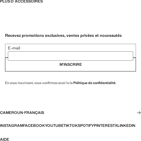
PLUS D´ACCESSOIRES
Recevez promotions exclusives, ventes privées et nouveautés
E-mail
M’INSCRIRE
En vous inscrivant, vous confirmez avoir lu la
Politique de confidentialité
.
CAMEROUN
·
FRANÇAIS
INSTAGRAM
FACEBOOK
YOUTUBE
TIKTOK
SPOTIFY
PINTEREST
X
LINKEDIN
AIDE