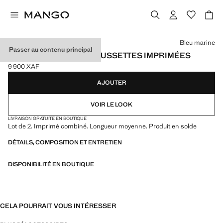
Choisissez une couleur
Bleu marine
Passer au contenu principal
PACK 2 PAIRES DE CHAUSSETTES IMPRIMÉES
9 900 XAF
Prix actuel [9 900 XAF ]
AJOUTER
VOIR LE LOOK
LIVRAISON GRATUITE EN BOUTIQUE
Lot de 2. Imprimé combiné. Longueur moyenne. Produit en solde
DÉTAILS, COMPOSITION ET ENTRETIEN
DISPONIBILITÉ EN BOUTIQUE
CELA POURRAIT VOUS INTÉRESSER