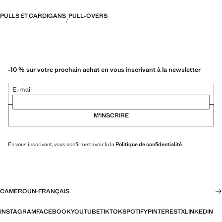
PULLS ET CARDIGANS
PULL-OVERS
-10 % sur votre prochain achat en vous inscrivant à la newsletter
E-mail
M’INSCRIRE
En vous inscrivant, vous confirmez avoir lu la
Politique de confidentialité
.
CAMEROUN
·
FRANÇAIS
INSTAGRAM
FACEBOOK
YOUTUBE
TIKTOK
SPOTIFY
PINTEREST
X
LINKEDIN