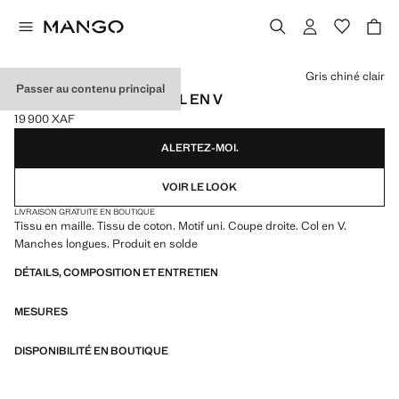
Choisissez une couleur
Gris chiné clair
Passer au contenu principal
PULL-OVER MAILLE COL EN V
19 900 XAF
Prix actuel [19 900 XAF ]
ALERTEZ-MOI.
VOIR LE LOOK
LIVRAISON GRATUITE EN BOUTIQUE
Tissu en maille. Tissu de coton. Motif uni. Coupe droite. Col en V.
Manches longues. Produit en solde
DÉTAILS, COMPOSITION ET ENTRETIEN
MESURES
DISPONIBILITÉ EN BOUTIQUE