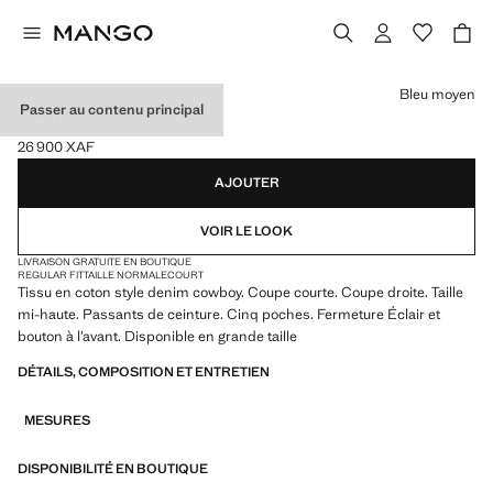
Choisissez une couleur
Bleu moyen
Passer au contenu principal
SHORT EN JEAN DROIT
26 900 XAF
Prix actuel [26 900 XAF ]
AJOUTER
VOIR LE LOOK
LIVRAISON GRATUITE EN BOUTIQUE
REGULAR FIT
TAILLE NORMALE
COURT
Tissu en coton style denim cowboy. Coupe courte. Coupe droite. Taille
mi-haute. Passants de ceinture. Cinq poches. Fermeture Éclair et
bouton à l’avant. Disponible en grande taille
DÉTAILS, COMPOSITION ET ENTRETIEN
MESURES
DISPONIBILITÉ EN BOUTIQUE