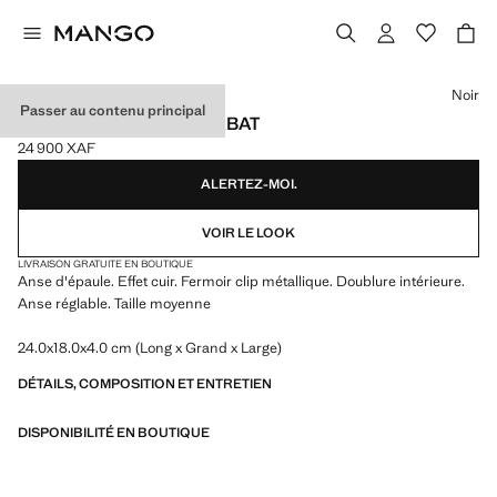
Choisissez une couleur
Noir
Passer au contenu principal
SAC PORTÉ ÉPAULE RABAT
24 900 XAF
Prix actuel [24 900 XAF ]
ALERTEZ-MOI.
VOIR LE LOOK
LIVRAISON GRATUITE EN BOUTIQUE
Anse d'épaule. Effet cuir. Fermoir clip métallique. Doublure intérieure.
Anse réglable. Taille moyenne
24.0x18.0x4.0 cm (Long x Grand x Large)
DÉTAILS, COMPOSITION ET ENTRETIEN
DISPONIBILITÉ EN BOUTIQUE