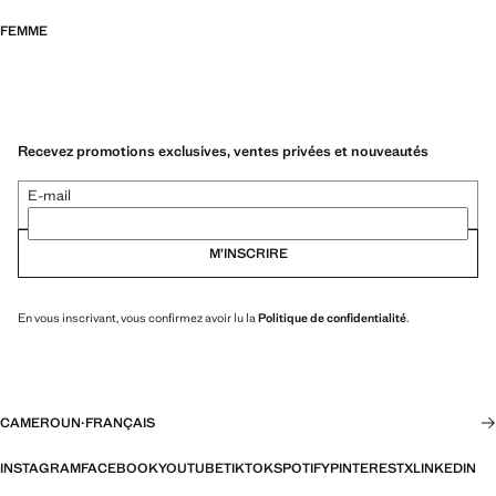
FEMME
Recevez promotions exclusives, ventes privées et nouveautés
E-mail
M’INSCRIRE
En vous inscrivant, vous confirmez avoir lu la
Politique de confidentialité
.
CAMEROUN
·
FRANÇAIS
INSTAGRAM
FACEBOOK
YOUTUBE
TIKTOK
SPOTIFY
PINTEREST
X
LINKEDIN