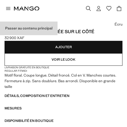
Choisissez une couleur
Écru
Passer au contenu principal
ROBE FLORALE FRONCÉE SUR LE CÔTÉ
32 900 XAF
Prix actuel [32 900 XAF ]
AJOUTER
VOIR LE LOOK
LIVRAISON GRATUITE EN BOUTIQUE
REGULAR FIT
MIDI
Motif floral. Coupe longue. Détail froncé. Col en V. Manches courtes.
Fermeture à zip. Sans doublure. Bas arrondi. Disponible en grande
taille
DÉTAILS, COMPOSITION ET ENTRETIEN
MESURES
DISPONIBILITÉ EN BOUTIQUE