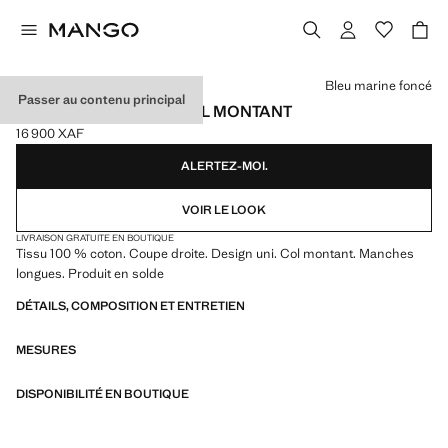
Choisissez une couleur
Bleu marine foncé
Passer au contenu principal
PULL-OVER MAILLE COL MONTANT
16 900 XAF
Prix actuel [16 900 XAF ]
ALERTEZ-MOI.
VOIR LE LOOK
LIVRAISON GRATUITE EN BOUTIQUE
Tissu 100 % coton. Coupe droite. Design uni. Col montant. Manches
longues. Produit en solde
DÉTAILS, COMPOSITION ET ENTRETIEN
MESURES
DISPONIBILITÉ EN BOUTIQUE