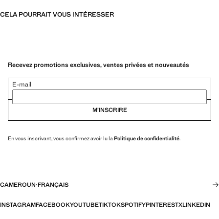
CELA POURRAIT VOUS INTÉRESSER
Recevez promotions exclusives, ventes privées et nouveautés
E-mail
M’INSCRIRE
En vous inscrivant, vous confirmez avoir lu la
Politique de confidentialité
.
CAMEROUN
·
FRANÇAIS
INSTAGRAM
FACEBOOK
YOUTUBE
TIKTOK
SPOTIFY
PINTEREST
X
LINKEDIN