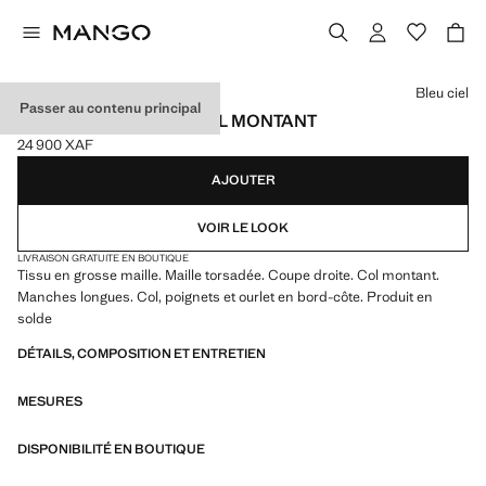
Choisissez une couleur
Bleu ciel
Passer au contenu principal
PULL-OVER MAILLE COL MONTANT
24 900 XAF
Prix actuel [24 900 XAF ]
AJOUTER
VOIR LE LOOK
LIVRAISON GRATUITE EN BOUTIQUE
Tissu en grosse maille. Maille torsadée. Coupe droite. Col montant.
Manches longues. Col, poignets et ourlet en bord-côte. Produit en
solde
DÉTAILS, COMPOSITION ET ENTRETIEN
MESURES
DISPONIBILITÉ EN BOUTIQUE