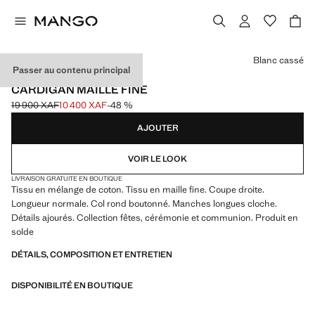
Choisissez une couleur
Blanc cassé
Passer au contenu principal
CELEBRATION
CARDIGAN MAILLE FINE
19 900 XAF
10 400 XAF
-48 %
Prix initial barré [19 900 XAF ]
Prix actuel [10 400 XAF ]
AJOUTER
VOIR LE LOOK
LIVRAISON GRATUITE EN BOUTIQUE
Tissu en mélange de coton. Tissu en maille fine. Coupe droite.
Longueur normale. Col rond boutonné. Manches longues cloche.
Détails ajourés. Collection fêtes, cérémonie et communion. Produit en
solde
DÉTAILS, COMPOSITION ET ENTRETIEN
DISPONIBILITÉ EN BOUTIQUE