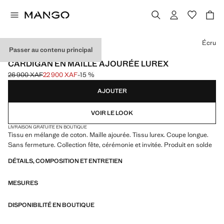
Choisissez une couleur
Écru
Passer au contenu principal
EVENTS
CARDIGAN EN MAILLE AJOURÉE LUREX
26 900 XAF
22 900 XAF
-15 %
Prix initial barré [26 900 XAF ]
Prix actuel [22 900 XAF ]
AJOUTER
VOIR LE LOOK
LIVRAISON GRATUITE EN BOUTIQUE
Tissu en mélange de coton. Maille ajourée. Tissu lurex. Coupe longue.
Sans fermeture. Collection fête, cérémonie et invitée. Produit en solde
DÉTAILS, COMPOSITION ET ENTRETIEN
MESURES
DISPONIBILITÉ EN BOUTIQUE