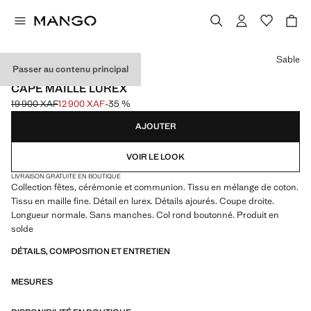
Choisissez une couleur
Sable
Passer au contenu principal
CELEBRATION
CAPE MAILLE LUREX
19 900 XAF
12 900 XAF
-35 %
Prix initial barré [19 900 XAF ]
Prix actuel [12 900 XAF ]
AJOUTER
VOIR LE LOOK
LIVRAISON GRATUITE EN BOUTIQUE
Collection fêtes, cérémonie et communion. Tissu en mélange de coton.
Tissu en maille fine. Détail en lurex. Détails ajourés. Coupe droite.
Longueur normale. Sans manches. Col rond boutonné. Produit en
solde
DÉTAILS, COMPOSITION ET ENTRETIEN
MESURES