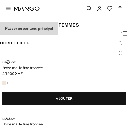
ROBES BLANCHES POUR FEMMES
Passer au contenu principal
Chang
Aff
FILTRER ET TRIER
Aff
Af
ROBE MAILLE FINE FRONCÉE
NEW NOW
Robe maille fine froncée
45 900 XAF
Prix actuel [45 900 XAF ]
+1 couleur
+
1
AJOUTER
ROBE MAILLE FINE FRONCÉE
NEW NOW
Robe maille fine froncée