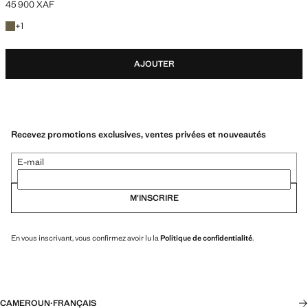
45 900 XAF
Prix actuel [45 900 XAF ]
+1 couleur
+
1
AJOUTER
Recevez promotions exclusives, ventes privées et nouveautés
E-mail
M’INSCRIRE
En vous inscrivant, vous confirmez avoir lu la
Politique de confidentialité
.
CAMEROUN
·
FRANÇAIS