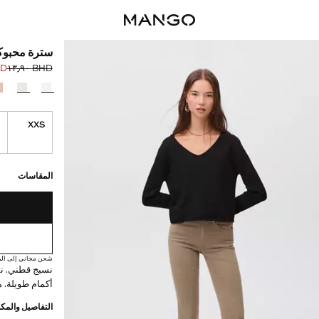
سترة محبوك
٫٠٩
BHD ١٣٫٩٠
السعر الحالي [BHD ١١٫٠٩ 
السعر الأول محذوف [D
حدد اللون
S
XXS
القطع الأخيرة!
غير متوفر. أنا أري
المقاسات
شحن مجاني إلى الم
أكمام طويلة. 
التفاصيل والمكو