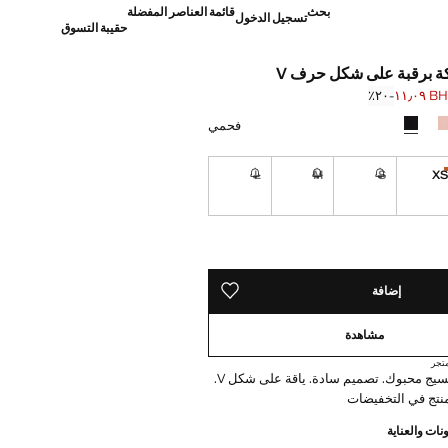
بحث
قائمة العناصر المفضلة
تسجيل الدخول
حقيبة التسوق
ة برقبة على شكل حرف V
BHD ١١
؜-٢٠٪؜
]
BH ١٣٫٩٠ ]
فحمي
L
M
S
X
القطع الأخيرة!
غير متوفر. أنا أريده!
غير متوفر. أنا أريده!
غير متوفر. أنا أريده!
ده!
إضافة
حفظه في قائمة منتجاتك المفضلة
مشاهدة
تجر
نسيج قطني. نسيج محبوك. تصميم سادة. ياقة على شكل V.
منتج في التخفيضات
نات والعناية