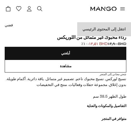
حدد اللون
فضي
انتقل إلى المحتوى الرئيسي
EVENTS
رداء محبوك غير متماثل من اللوريكس
BHD ١٣٫٩٠
BHD ١٢٫٥١
؜-١٠٪؜
السعر الحالي [BHD ١٢٫٥١ ]
السعر الأول محذوف [BHD ١٣٫٩٠ ]
أبلغني
مشاهدة
شحن مجاني إلى المتجر
نسيج لوركس. نسيج محبوك ناعم. تصميم غير متماثل. ياقة دائرية. أكمام طويلة.
بدون إغلاق. مجموعة حفلات وفعاليات. منتج في التخفيضات
طول الظهر 38.5 سم
التفاصيل والمكونات والعناية
متوافر في المتجر