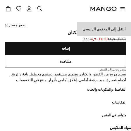
حدد اللون
اصفر مستردة
انتقل إلى المحتوى الرئيسي
قميص قطني مخطط من الكتان
BHD ١١٫٩٠
BHD ٨٫٩٠
؜-٢٥٪؜
السعر الحالي [BHD ٨٫٩٠ ]
السعر الأول محذوف [BHD ١١٫٩٠ ]
إضافة
مشاهدة
شحن مجاني إلى المتجر
نسيج مزيج من القطن والكتان. تصميم مستقيم. تصميم مخطط. ياقة دائرية.
أكمام قصيرة. جيب رقعة أمامي. إغلاق أمامي بأزرار. منتج في التخفيضات
التفاصيل والمكونات والعناية
المقاسات
متوافر في المتجر
مواد الملابس