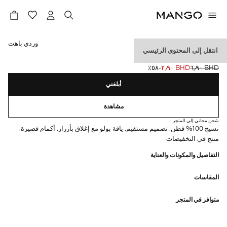
حدد اللون
وردي باهت
انتقل إلى المحتوى الرئيسي
تي شيرت قطني من بولو
BHD ٦٫٩٠
BHD ٢٫٩٠
؜-٥٨٪؜
السعر الحالي [BHD ٢٫٩٠ ]
السعر الأول محذوف [BHD ٦٫٩٠ ]
أبلغني
مشاهدة
شحن مجاني إلى المتجر
نسيج 100% قطن. تصميم مستقيم. ياقة بولو مع إغلاق بأزرار. أكمام قصيرة.
منتج في التخفيضات
التفاصيل والمكونات والعناية
المقاسات
متوافر في المتجر