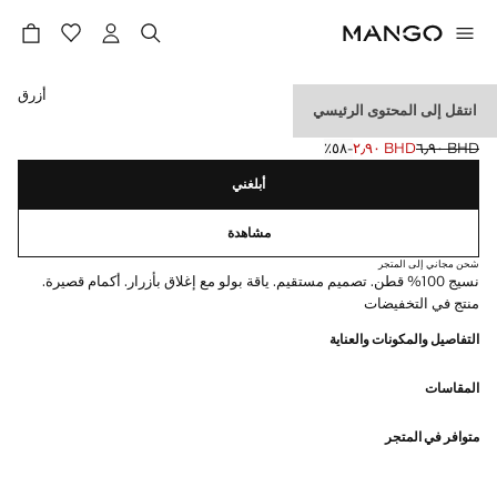
حدد اللون
أزرق
انتقل إلى المحتوى الرئيسي
تي شيرت قطني من بولو
BHD ٦٫٩٠
BHD ٢٫٩٠
؜-٥٨٪؜
السعر الحالي [BHD ٢٫٩٠ ]
السعر الأول محذوف [BHD ٦٫٩٠ ]
أبلغني
مشاهدة
شحن مجاني إلى المتجر
نسيج 100% قطن. تصميم مستقيم. ياقة بولو مع إغلاق بأزرار. أكمام قصيرة.
منتج في التخفيضات
التفاصيل والمكونات والعناية
المقاسات
متوافر في المتجر