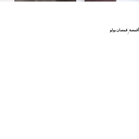
أقمصة
قمصان بولو