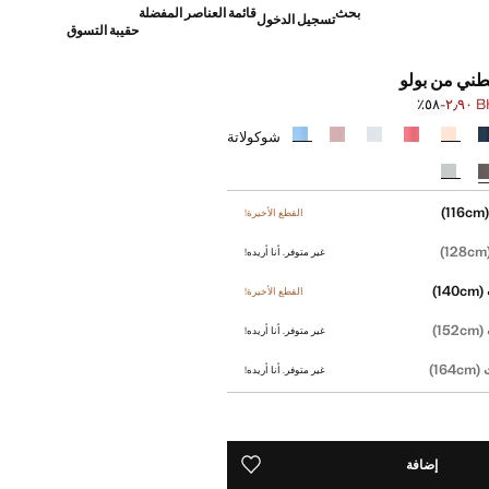
بحث
قائمة العناصر المفضلة
تسجيل الدخول
حقيبة التسوق
ني من بولو
BHD
؜-٥٨٪؜
]
BH ٦٫٩٠ ]
شوكولاتة
(116
القطع الأخيرة!
(1
غير متوفر. أنا أريده!
(140cm)
القطع الأخيرة!
(152cm)
غير متوفر. أنا أريده!
(164cm)
غير متوفر. أنا أريده!
إضافة
حفظه في قائمة منتجاتك المفضلة