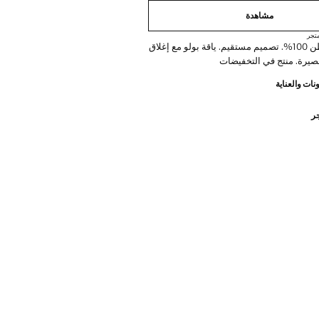
مشاهدة
تجر
نسيج من القطن 100%. تصميم مستقيم. ياقة بولو مع إغلاق
قصيرة. منتج في التخفيضات
نات والعناية
جر