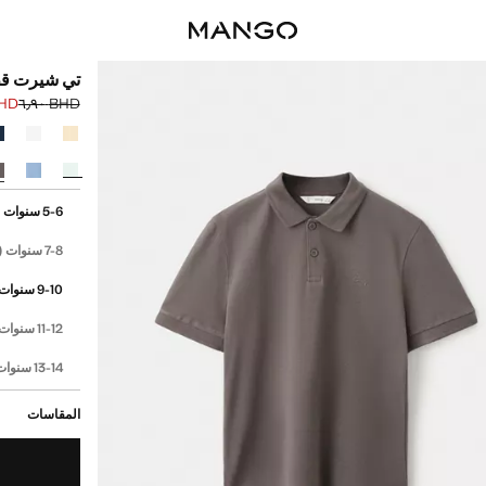
تي شيرت قط
 ٢٫٩٠
BHD ٦٫٩٠
السعر الحالي [BHD ٢٫٩٠ 
السعر الأول محذوف [D
حدد اللون
إختر مقاسك
cm)
5-6 سنوات
28cm)
7-8 سنوات
9-10 سنوات
11-12 سنوات
13-14 سنوات
المقاسات