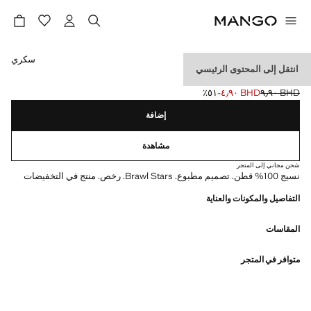
حدد اللون
سكري
انتقل إلى المحتوى الرئيسي
قميص براول ستارس
BHD ٩٫٩٠
BHD ٤٫٩٠
؜-٥١٪؜
السعر الحالي [BHD ٤٫٩٠ ]
السعر الأول محذوف [BHD ٩٫٩٠ ]
إضافة
مشاهدة
شحن مجاني إلى المتجر
نسيج 100% قطن. تصميم مطبوع. Brawl Stars. رخص. منتج في التخفيضات
التفاصيل والمكونات والعناية
المقاسات
متوافر في المتجر