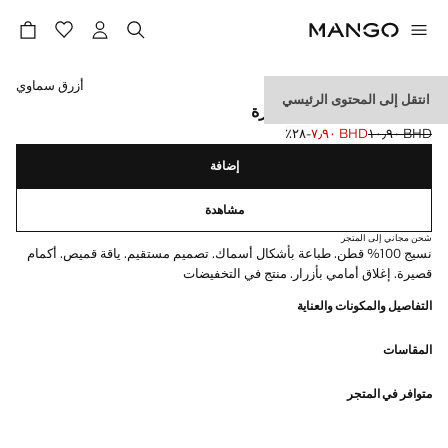
حدد اللون
أزرق سماوي
انتقل إلى المحتوى الرئيسي
قميص مطبوع بأكمام قصيرة
BHD ١٠٫٩٠
BHD ٧٫٩٠
؜-٢٨٪؜
السعر الحالي [BHD ٧٫٩٠ ]
السعر الأول محذوف [BHD ١٠٫٩٠ ]
إضافة
مشاهدة
شحن مجاني إلى المتجر
نسيج 100% قطن. طباعة بأشكال أسماك. تصميم مستقيم. ياقة قميص. أكمام
قصيرة. إغلاق أمامي بأزرار. منتج في التخفيضات
التفاصيل والمكونات والعناية
المقاسات
متوافر في المتجر