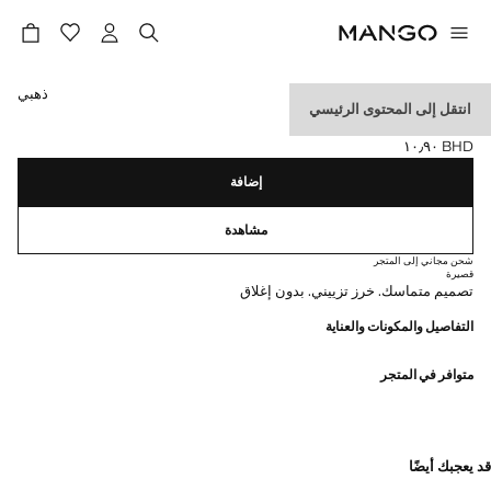
حدد اللون
ذهبي
انتقل إلى المحتوى الرئيسي
طوق صلب مزين بالخرز
BHD ١٠٫٩٠
السعر الحالي [BHD ١٠٫٩٠ ]
إضافة
مشاهدة
شحن مجاني إلى المتجر
قصيرة
تصميم متماسك. خرز تزييني. بدون إغلاق
التفاصيل والمكونات والعناية
متوافر في المتجر
قد يعجبك أيضًا