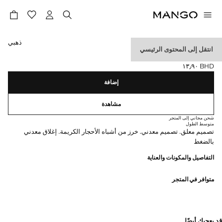
حدد اللون
ذهبي
انتقل إلى المحتوى الرئيسي
أقراط معلقة بالحجر
BHD ١٣٫٩٠
السعر الحالي [BHD ١٣٫٩٠ ]
إضافة
مشاهدة
شحن مجاني إلى المتجر
متوسط الطول
تصميم معلق. تصميم معدني. خرز من أشباه الأحجار الكريمة. إغلاق معدني
بالضغط
التفاصيل والمكونات والعناية
متوافر في المتجر
قد يعجبك أيضًا