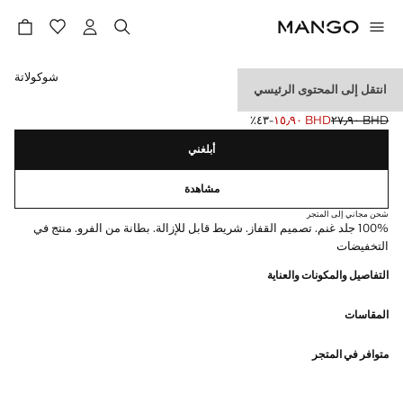
حدد اللون
شوكولاتة
انتقل إلى المحتوى الرئيسي
قفازات من الجلد
BHD ٢٧٫٩٠
BHD ١٥٫٩٠
؜-٤٣٪؜
السعر الحالي [BHD ١٥٫٩٠ ]
السعر الأول محذوف [BHD ٢٧٫٩٠ ]
أبلغني
مشاهدة
شحن مجاني إلى المتجر
100% جلد غنم. تصميم القفاز. شريط قابل للإزالة. بطانة من الفرو. منتج في
التخفيضات
التفاصيل والمكونات والعناية
المقاسات
متوافر في المتجر