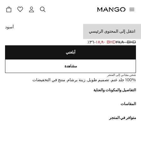
حدد اللون
أسود
انتقل إلى المحتوى الرئيسي
قفازات جلدية بمسامير
BHD ٢٧٫٩٠
BHD ١٧٫٩٠
؜-٣٦٪؜
السعر الحالي [BHD ١٧٫٩٠ ]
السعر الأول محذوف [BHD ٢٧٫٩٠ ]
أبلغني
مشاهدة
شحن مجاني إلى المتجر
100% جلد غنم. تصميم طويل. زينة برشام. منتج في التخفيضات
التفاصيل والمكونات والعناية
المقاسات
متوافر في المتجر