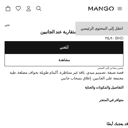
حدد اللون
بني
انتقل إلى المحتوى الرئيسي
فستان غير متماثل بطيات متقاربة عند الجانبين
BHD ٣٥٫٩٠
السعر الحالي [BHD ٣٥٫٩٠ ]
أبلغني
مشاهدة
شحن مجاني إلى المتجر
قصة ضيقة. تصميم ميدي. ياقة غير متناظرة. أكمام طويلة بحواف مضلعة. طية
مجمعة على الجانبين. إغلاق بسحاب جانبي
التفاصيل والمكونات والعناية
متوافر في المتجر
قد يعجبك أيضًا