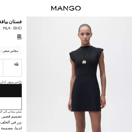
فستان بياقة
BHD ٣٥٫٩٠
السعر الحالي [BHD ٣٥٫٩٠ 
حدد اللون
مقاس صغير - اخ
S
XS
غير متوفر. أ
القطع الأخيرة!
غير متوفر. أنا أري
شحن مجاني إلى الم
تصميم قصير. تص
بزر في الخلف.
لدينا، مصممة ل