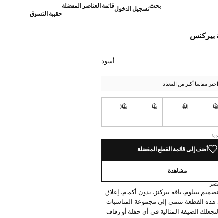
بحث
قائمة العناصر المفضلة
تسجيل الدخول
حقيبة التسوق
 بيركنس
]
أسود
تر مقاسا أكبر من المعتاد
XL
L
M
نا أريده!
غير متوفر. أنا أريده!
غير متوفر. أنا أريده!
غير متوفر. أنا أريده!
غير متوفر. أنا أريده!
ده!
أضف إلى قائمة القطع المفضلة
مشاهدة
تجر
ميم بيبلوم. ياقة بيركنز. بدون أكمام. إغلاق
 هذه القطعة تنتمي إلى مجموعة المناسبات
تجعلك الضيفة المثالية في أي حفلة أو زفاف