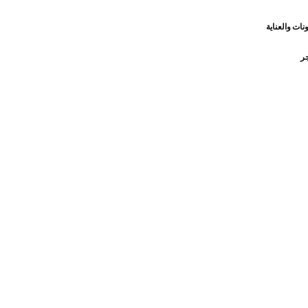
نات والعناية
جر