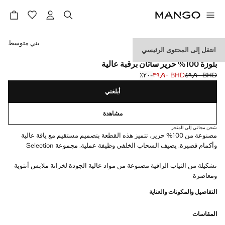
حدد اللون
بني متوسط
انتقل إلى المحتوى الرئيسي
SELECTION
بلوزة 100% حرير ساتان برقبة عالية
BHD ٤٩٫٩٠
BHD ٣٩٫٩٠
؜-٢٠٪؜
السعر الحالي [BHD ٣٩٫٩٠ ]
السعر الأول محذوف [BHD ٤٩٫٩٠ ]
أبلغني
مشاهدة
شحن مجاني إلى المتجر
مصنوعة من 100% حرير، تتميز هذه القطعة بتصميم مستقيم مع ياقة عالية
وأكمام قصيرة. يضيف السحاب الخلفي وظيفة عملية. مجموعة Selection
تشكيلة من الثياب الراقية مصنوعة من مواد عالية الجودة لخزانة ملابس أنثوية
ومعاصرة
التفاصيل والمكونات والعناية
المقاسات