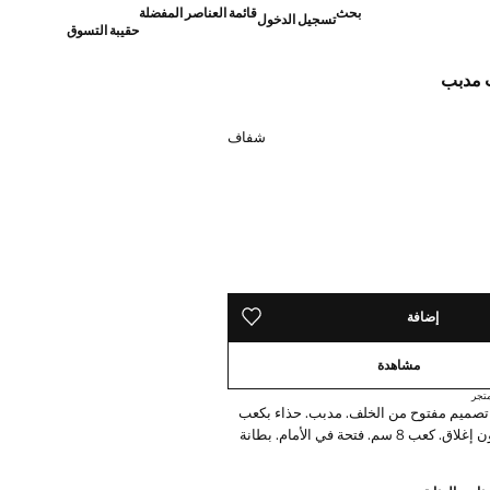
بحث
قائمة العناصر المفضلة
تسجيل الدخول
حقيبة التسوق
 مدبب
]
شفاف
ده!
إضافة
حفظه في قائمة منتجاتك المفضلة
مشاهدة
تجر
ع. تصميم مفتوح من الخلف. مدبب. حذاء بكعب
عالي رفيع. بدون إغلاق. كعب 8 سم. فتحة في الأمام. بطانة