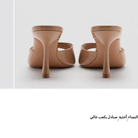
النساء
أحذية
صنادل بكعب عالي