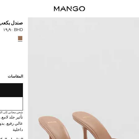
صندل بكعب
BHD ١٩٫٩٠
السعر الحالي [BHD ١٩٫٩٠ 
حدد اللون
القطع الأخيرة!
غير متوفر. أنا أري
المقاسات
شحن مجاني إلى الم
تأثير جلد لام
داخلية