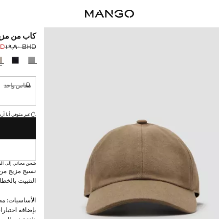
كاب من مزي
٫٩٠
BHD ١٩٫٩٠
السعر الحالي [BHD ١٧٫٩٠ 
السعر الأول محذوف [D
حدد اللون
مقاس واحد
غير متوفر. أ
القطع الأخيرة!
غير متوفر. أنا أري
شحن مجاني إلى الم
نسيج مزيج من
التثبيت بالخطا
الأساسيات: مص
بإضافة اختبارا