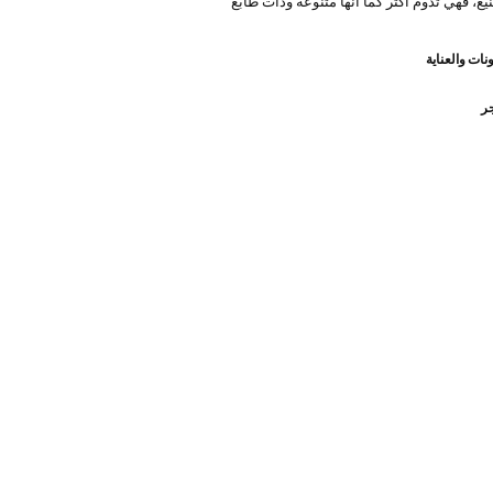
يع، فهي تدوم أكثر كما أنها متنوعة وذات طابع
نات والعناية
جر