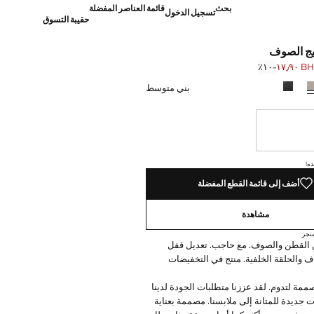
بحث
قائمة العناصر المفضلة
تسجيل الدخول
حقيبة التسوق
ج الصوف
BHD ١٧
؜-١٠٪؜
]
BH ١٩٫٩٠ ]
بني متوسط
نا أريده!
ده!
أضف إلى قائمة القطع المفضلة
مشاهدة
تجر
 القطن والصوف. مع حاجب. تعديل قفل
ف والحلقة الخلفية. منتج في التخفيضات
ممة لتدوم. لقد عززنا متطلبات الجودة لدينا
ت جديدة للمتانة إلى ملابسنا. مصممة بعناية