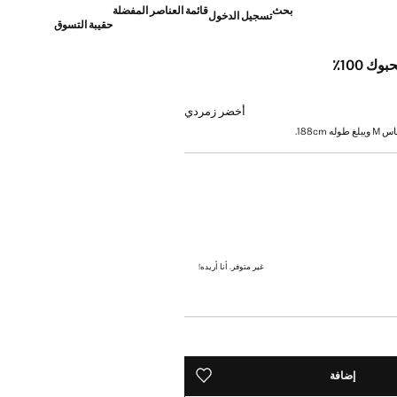
بحث
قائمة العناصر المفضلة
تسجيل الدخول
حقيبة التسوق
ك 100٪
]
أخضر زمردي
 188cm.
غير متوفر. أنا أريده!
إضافة
حفظه في قائمة منتجاتك المفضلة