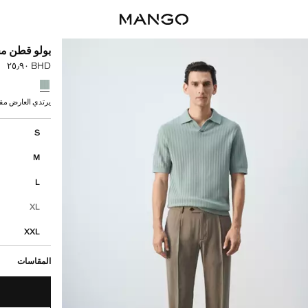
بولو قطن محبو
BHD ٢٥٫٩٠
السعر الحالي [BHD ٢٥٫٩٠ 
حدد اللون
يرتدي العارض مقاس M ويبلغ طوله
إختر مقاسك
S
M
L
XL
XXL
المقاسات