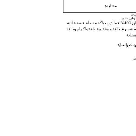
مشاهدة
تجر
و
طول عادي
نسيج من القطن 100%. قماش بحياكة مفصلة. قصة عادية.
ام قصيرة. حافة مستقيمة. ياقة وأكمام وحافة
مضلعة
نات والعناية
جر