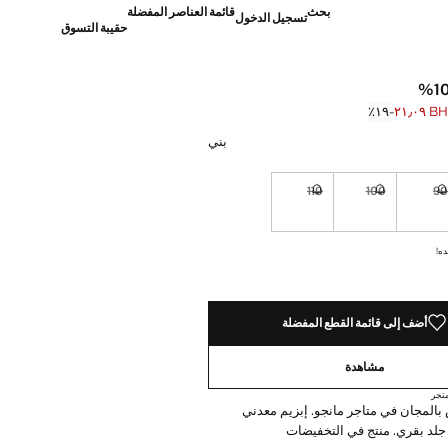
بحث
قائمة العناصر المفضلة
تسجيل الدخول
حقيبة التسوق
BHD ٢١
؜-١٩٪؜
]
BH ٢٥٫٩٠ ]
بني
110
100
9
نا أريده!
غير متوفر. أنا أريده!
غير متوفر. أنا أريده!
غير متوفر. أنا أريده!
ده!
أضف إلى قائمة القطع المفضلة
مشاهدة
تجر
بالمجان في متاجر مانجو. إبزيم معدني