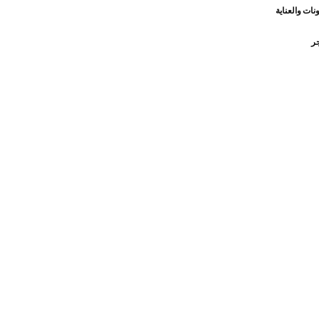
نات والعناية
جر