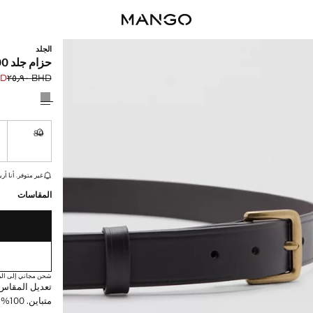
الجلد
حزام جلد 100%
٫٠٩
BHD ٢٥٫٩٠
السعر الحالي [BHD ٢١٫٠٩ 
السعر الأول محذوف [D
حدد اللون
0
80
غير متوفر. أ
القطع الأخيرة!
غير متوفر. أنا أري
المقاسات
شحن مجاني إلى الم
تعديل المقاس 
متباين. 100% جلد بقري. منتج في التخفيضات