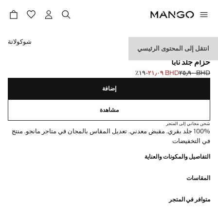
حدد اللون
شوكولاتة
انتقل إلى المحتوى الرئيسي
الجلد
حزام جلد نابا
BHD ٢٥٫٩٠
BHD ٢١٫٠٩
؜-١٩٪؜
السعر الحالي [BHD ٢١٫٠٩ ]
السعر الأول محذوف [BHD ٢٥٫٩٠ ]
إضافة
مشاهدة
شحن مجاني إلى المتجر
100% جلد بقري. مقبض معدني. تعديل المقاس بالمجان في متاجر مانجو. منتج
في التخفيضات
التفاصيل والمكونات والعناية
المقاسات
متوافر في المتجر