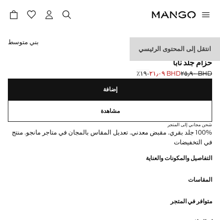
حدد اللون
بني متوسط
انتقل إلى المحتوى الرئيسي
الجلد
حزام جلد نابا
BHD ٢٥٫٩٠
BHD ٢١٫٠٩
؜-١٩٪؜
السعر الحالي [BHD ٢١٫٠٩ ]
السعر الأول محذوف [BHD ٢٥٫٩٠ ]
إضافة
مشاهدة
شحن مجاني إلى المتجر
100% جلد بقري. مقبض معدني. تعديل المقاس بالمجان في متاجر مانجو. منتج
في التخفيضات
التفاصيل والمكونات والعناية
المقاسات
متوافر في المتجر