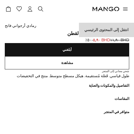
حدد اللون
رمادي أرجواني فاتح
انتقل إلى المحتوى الرئيسي
سراويل جوجرز كارغو من القطن
BHD ١١٫٩٠
BHD ٥٫٩٠
؜-٥٠٪؜
السعر الحالي [BHD ٥٫٩٠ ]
السعر الأول محذوف [BHD ١١٫٩٠ ]
أبلغني
مشاهدة
شحن مجاني إلى المتجر
طول قياسي. قَصَّة مُستقيمة. هيكل مسطح متوسط. منتج في التخفيضات
التفاصيل والمكونات والعناية
المقاسات
متوافر في المتجر