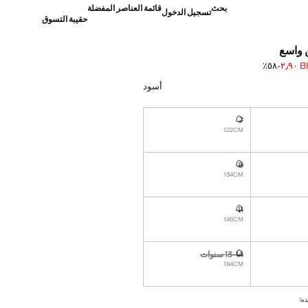
بحث
قائمة العناصر المفضلة
تسجيل الدخول
حقيبة التسوق
 واسع
BHD
؜-٥٨٪؜
]
BH ٦٫٩٠ ]
أسود
7
نا أريده!
غير متوفر. أنا أريده!
122CM
9
نا أريده!
غير متوفر. أنا أريده!
134CM
11
نا أريده!
غير متوفر. أنا أريده!
146CM
13-14 سنوات
نا أريده!
غير متوفر. أنا أريده!
164CM
ده!