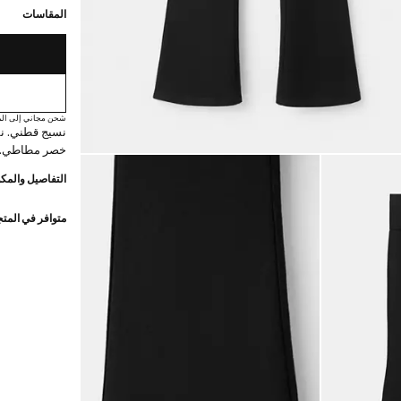
المقاسات
شحن مجاني إلى الم
نسيج قطني. ن
خصر مطاطي. خ
التفاصيل والمكو
متوافر في المت