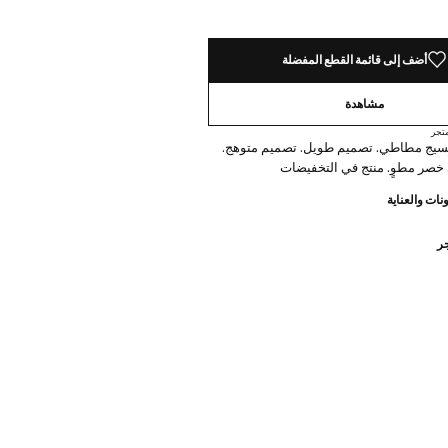
أضف إلى قائمة القطع المفضلة
مشاهدة
تجر
سيج مطاطي. تصميم طويل. تصميم متوهج.
صر مطوٍ. منتج في التخفيضات
نات والعناية
جر