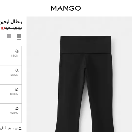
بنطال ليجين
 ٢٫٩٠
BHD ٦٫٩٠
السعر الحالي [BHD ٢٫٩٠ 
السعر الأول محذوف [D
حدد اللون
6
غير متوفر. أ
116CM
8
غير متوفر. أ
128CM
10
غير متوفر. أ
140CM
12
غير متوفر. أ
152CM
القطع الأخيرة!
غير متوفر. أنا أري