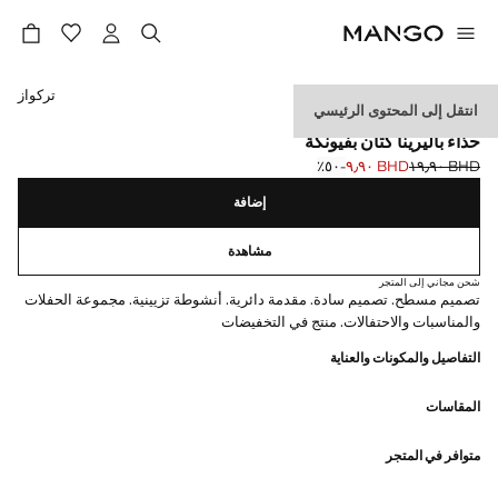
حدد اللون
تركواز
انتقل إلى المحتوى الرئيسي
CELEBRATION
حذاء باليرينا كتان بفيونكة
BHD ١٩٫٩٠
BHD ٩٫٩٠
؜-٥٠٪؜
السعر الحالي [BHD ٩٫٩٠ ]
السعر الأول محذوف [BHD ١٩٫٩٠ ]
إضافة
مشاهدة
شحن مجاني إلى المتجر
تصميم مسطح. تصميم سادة. مقدمة دائرية. أنشوطة تزيينية. مجموعة الحفلات
والمناسبات والاحتفالات. منتج في التخفيضات
التفاصيل والمكونات والعناية
المقاسات
متوافر في المتجر