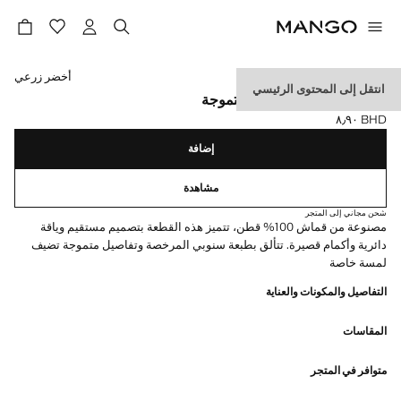
حدد اللون
أخضر زرعي
انتقل إلى المحتوى الرئيسي
تيشيرت سنوبي بتفاصيل متموجة
BHD ٨٫٩٠
السعر الحالي [BHD ٨٫٩٠ ]
إضافة
مشاهدة
شحن مجاني إلى المتجر
مصنوعة من قماش 100% قطن، تتميز هذه القطعة بتصميم مستقيم وياقة
دائرية وأكمام قصيرة. تتألق بطبعة سنوبي المرخصة وتفاصيل متموجة تضيف
لمسة خاصة
التفاصيل والمكونات والعناية
المقاسات
متوافر في المتجر